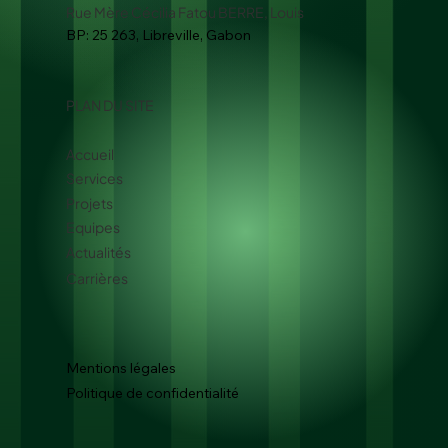
Email :
contact@greenconsultech.com
Tel : +241 (0)76 49 69 19
Rue Mère Cécilia Fatou BERRE, Louis
BP: 25 263, Libreville, Gabon
PLAN DU SITE
Accueil
Services
Projets
Equipes
Actualités
Carrières
Mentions légales