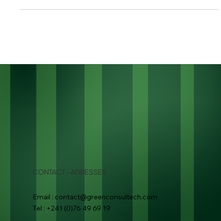
Koulamoutou (SBK) a accueilli une mission de diligence
raisonnée sur ses sites d’Owendo et de Lastourville.
CONTACT - ADRESSES