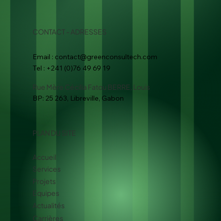
CONTACT - ADRESSES
Email :
contact@greenconsultech.com
Tel : +241 (0)76 49 69 19
Rue Mère Cécilia Fatou BERRE, Louis
BP: 25 263, Libreville, Gabon
PLAN DU SITE
Accueil
Services
Projets
Equipes
Actualités
Carrières