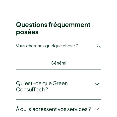
Questions fréquemment
posées
Général
Qu'est-ce que Green
ConsulTech ?
Green ConsulTech est un cabinet de
conseil spécialisé dans l’ingénierie verte.
À qui s’adressent vos services ?
Nous accompagnons nos clients dans la