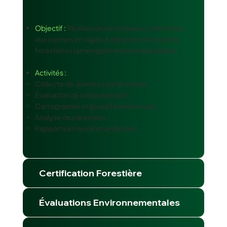
Objectif :
Réaliser des inventaires conformes
aux normes en vigueur dans les concessions
forestières (aménagement et exploitation).
Activités :
Collecte de données sur le terrain ;
Évaluation de la biodiversité ;
Cartographie et géoréférencement ;
Analyse des données ;
Rapports et recommandations.
Certification Forestière
Évaluations Environnementales