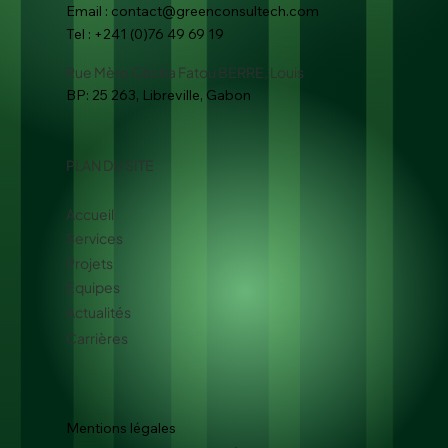
Email :
contact@greenconsultech.com
Tel : +241 (0)76 49 69 19
Rue Mère Cécilia Fatou BERRE, Louis
BP: 25 263, Libreville, Gabon
PLAN DU SITE
Accueil
Services
Projets
Equipes
Actualités
Carrières
Mentions légales